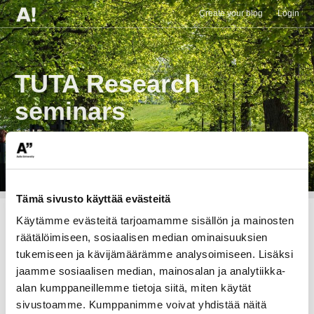
Create your blog
Login
TUTA Research
seminars
Learn and Grow
Search
Search
Toggle
Tämä sivusto käyttää evästeitä
navigation
for:
Käytämme evästeitä tarjoamamme sisällön ja mainosten
räätälöimiseen, sosiaalisen median ominaisuuksien
TUTA Highlights
tukemiseen ja kävijämäärämme analysoimiseen. Lisäksi
jaamme sosiaalisen median, mainosalan ja analytiikka-
To see the monthly TUTA highlights, follow the
alan kumppaneillemme tietoja siitä, miten käytät
link here:
DIEM Highlights
sivustoamme. Kumppanimme voivat yhdistää näitä