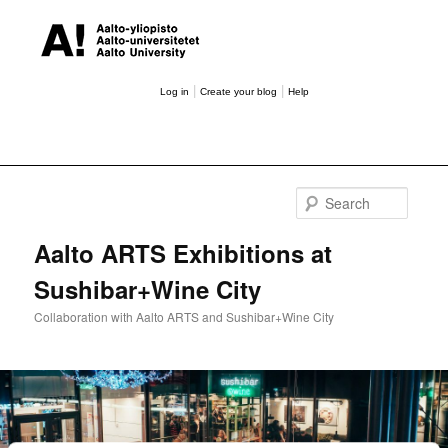
|
|
Log in
Create your blog
Help
Searc
Aalto ARTS Exhibitions at
Sushibar+Wine City
Collaboration with Aalto ARTS and Sushibar+Wine City