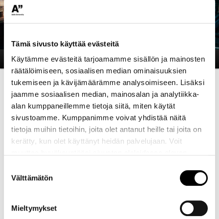
Tämä sivusto käyttää evästeitä
Main
Current
About
Käytämme evästeitä tarjoamamme sisällön ja mainosten
menu
räätälöimiseen, sosiaalisen median ominaisuuksien
tukemiseen ja kävijämäärämme analysoimiseen. Lisäksi
Post
←
Previous
jaamme sosiaalisen median, mainosalan ja analytiikka-
navigation
alan kumppaneillemme tietoja siitä, miten käytät
sivustoamme. Kumppanimme voivat yhdistää näitä
tietoja muihin tietoihin, joita olet antanut heille tai joita on
Selected artists for the year
kerätty, kun olet käyttänyt heidän palvelujaan. Voit
muuttaa hyväksyntääsi sivuston alalaidassa olevan
2024
Evästeasetukset
- linkin kautta.
Suostumuksen
Välttämätön
Posted on
January 10, 2024
by
Elisa Villota Sadaba
valinta
Selected artists for the year 2024.
Mieltymykset