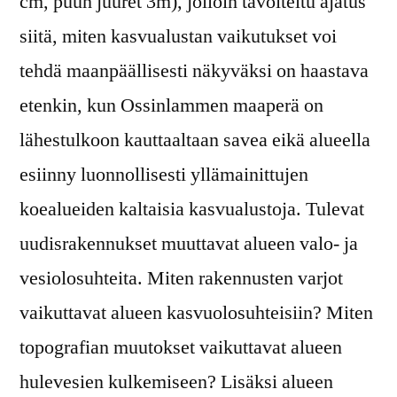
cm, puun juuret 3m), jolloin tavoiteltu ajatus
siitä, miten kasvualustan vaikutukset voi
tehdä maanpäällisesti näkyväksi on haastava
etenkin, kun Ossinlammen maaperä on
lähestulkoon kauttaaltaan savea eikä alueella
esiinny luonnollisesti yllämainittujen
koealueiden kaltaisia kasvualustoja. Tulevat
uudisrakennukset muuttavat alueen valo- ja
vesiolosuhteita. Miten rakennusten varjot
vaikuttavat alueen kasvuolosuhteisiin? Miten
topografian muutokset vaikuttavat alueen
hulevesien kulkemiseen? Lisäksi alueen