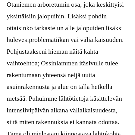
Otaniemen arboretumin osa, joka keskittyisi
yksittäisiin jalopuihin. Lisäksi pohdin
ottaisinko tarkastelun alle jalopuiden lisäksi
hulevesiproblematiikan vai väliaikaisuuden.
Pohjustaakseni hieman näitä kahta
vaihtoehtoa; Ossinlammen itäsivulle tulee
rakentumaan yhteensä neljä uutta
asuinrakennusta ja alue on tällä hetkellä
metsää. Puhuimme lähtötietoja käsittelevän
intensiivipäivän aikana väliaikaisuudesta,
siitä miten rakennuksia ei kannata odottaa.
Tämä oli mielestäni kiinnostava lähtökohta,