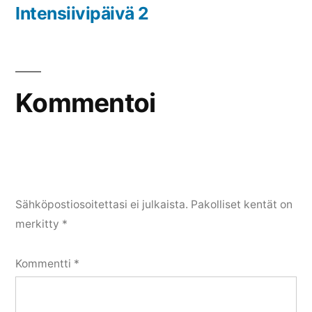
selaus
artikkeli:
Intensiivipäivä 2
Kommentoi
Sähköpostiosoitettasi ei julkaista.
Pakolliset kentät on
merkitty
*
Kommentti
*