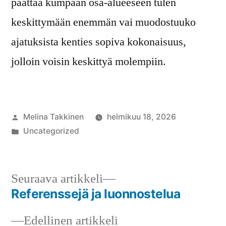
päättää kumpaan osa-alueeseen tulen
keskittymään enemmän vai muodostuuko
ajatuksista kenties sopiva kokonaisuus,
jolloin voisin keskittyä molempiin.
Artikkelin
Melina Takkinen
helmikuu 18, 2026
julkaisija
Julkaistu
Uncategorized
on
kategoriassa
Seuraava
Seuraava artikkeli
artikkeli:
Referenssejä ja luonnostelua
Artikkelien
Edellinen
Edellinen artikkeli