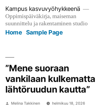
Siirry
Kampus kasvuvyöhykkeenä
sisältöön
Oppimispäiväkirja, maiseman
suunnittelu ja rakentaminen studio
Home
Sample Page
”Mene suoraan
vankilaan kulkematta
lähtöruudun kautta”
Artikkelin
Melina Takkinen
helmikuu 18, 2026