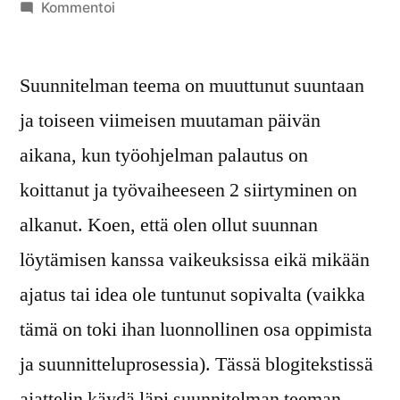
julkaisija
artikkelia
Kommentoi
on
”Mene
suoraan
Suunnitelman teema on muuttunut suuntaan
vankilaan
kulkematta
ja toiseen viimeisen muutaman päivän
lähtöruudun
aikana, kun työohjelman palautus on
kautta”
koittanut ja työvaiheeseen 2 siirtyminen on
alkanut. Koen, että olen ollut suunnan
löytämisen kanssa vaikeuksissa eikä mikään
ajatus tai idea ole tuntunut sopivalta (vaikka
tämä on toki ihan luonnollinen osa oppimista
ja suunnitteluprosessia). Tässä blogitekstissä
ajattelin käydä läpi suunnitelman teeman