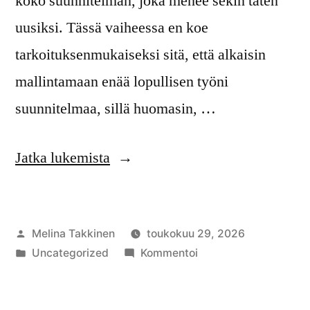
koko suunnitelman, joka menee sekin täten
uusiksi. Tässä vaiheessa en koe
tarkoituksenmukaiseksi sitä, että alkaisin
mallintamaan enää lopullisen työni
suunnitelmaa, sillä huomasin, …
”Kohti
Jatka lukemista
lopullista
suunnitelmaa”
Artikkelin
Melina Takkinen
toukokuu 29, 2026
julkaisija
Julkaistu
artikkelia
Uncategorized
Kommentoi
on
kategoriassa
Kohti
lopullista