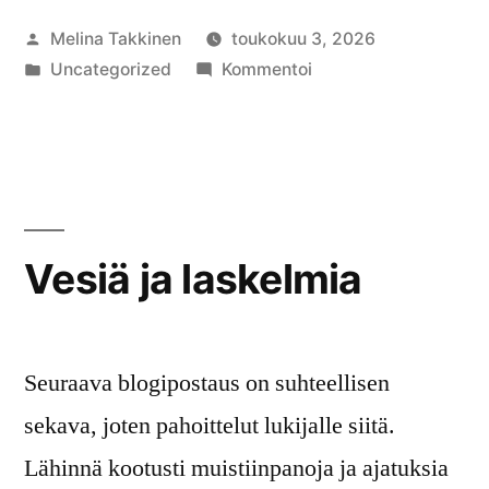
tuliaiset”
Artikkelin
Melina Takkinen
toukokuu 3, 2026
julkaisija
Julkaistu
artikkelia
Uncategorized
Kommentoi
on
kategoriassa
Ekskursion
mahdolliset
tuliaiset
Vesiä ja laskelmia
Seuraava blogipostaus on suhteellisen
sekava, joten pahoittelut lukijalle siitä.
Lähinnä kootusti muistiinpanoja ja ajatuksia