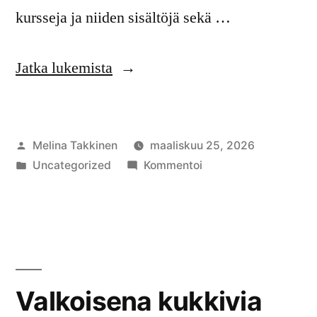
kursseja ja niiden sisältöjä sekä …
”Opetuksellinen
Jatka lukemista
näkökulma”
Artikkelin
Melina Takkinen
maaliskuu 25, 2026
julkaisija
Julkaistu
artikkelia
Uncategorized
Kommentoi
on
kategoriassa
Opetuksellinen
näkökulma
Valkoisena kukkivia