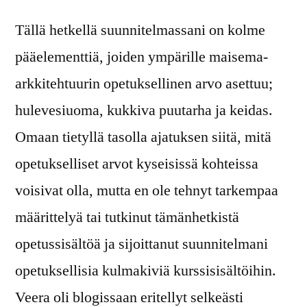
Tällä hetkellä suunnitelmassani on kolme
pääelementtiä, joiden ympärille maisema-
arkkitehtuurin opetuksellinen arvo asettuu;
hulevesiuoma, kukkiva puutarha ja keidas.
Omaan tietyllä tasolla ajatuksen siitä, mitä
opetukselliset arvot kyseisissä kohteissa
voisivat olla, mutta en ole tehnyt tarkempaa
määrittelyä tai tutkinut tämänhetkistä
opetussisältöä ja sijoittanut suunnitelmani
opetuksellisia kulmakiviä kurssisisältöihin.
Veera oli blogissaan eritellyt selkeästi