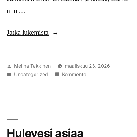
niin …
”Suunnitelman
Jatka lukemista
muodostumista”
Artikkelin
Melina Takkinen
maaliskuu 23, 2026
julkaisija
Julkaistu
artikkelia
Uncategorized
Kommentoi
on
kategoriassa
Suunnitelman
muodostumista
Hulevesi asiaa