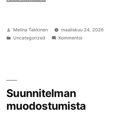
kukkivia
puita”
Artikkelin
Melina Takkinen
maaliskuu 24, 2026
julkaisija
Julkaistu
artikkelia
Uncategorized
Kommentoi
on
kategoriassa
Valkoisena
kukkivia
puita
Suunnitelman
muodostumista