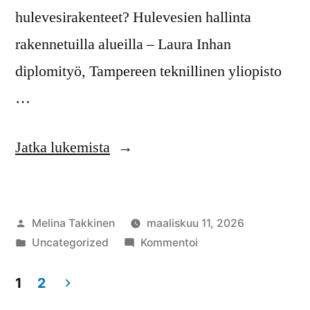
hulevesirakenteet? Hulevesien hallinta
rakennetuilla alueilla – Laura Inhan
diplomityö, Tampereen teknillinen yliopisto
…
”Hulevesi
Jatka lukemista
asiaa”
Artikkelin
Melina Takkinen
maaliskuu 11, 2026
julkaisija
Julkaistu
artikkelia
Uncategorized
Kommentoi
on
kategoriassa
Hulevesi
asiaa
1
2