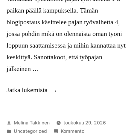
paikan päällä kampuksella. Tämän
blogipostaus käsittelee pajan työvaihetta 4,
jossa pohdin mikä on olennaista oman työni
loppuun saattamisessa ja mihin kannattaa nyt
keskittyä. Sanottakoot, että työpajan
jälkeinen …
”Työpaja
Jatka lukemista
arvostelukriteerit”
Artikkelin
Melina Takkinen
toukokuu 29, 2026
julkaisija
Julkaistu
artikkelia
Uncategorized
Kommentoi