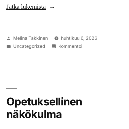
”Välikritiikin
Jatka lukemista
puintia”
Artikkelin
Melina Takkinen
huhtikuu 6, 2026
julkaisija
Julkaistu
artikkelia
Uncategorized
Kommentoi
on
kategoriassa
Välikritiikin
puintia
Opetuksellinen
näkökulma