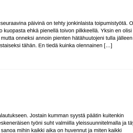
seuraavina päivinä on tehty jonkinlaista toipumistyötä. O
o kuopasta ehkä pienellä toivon pilkkeellä. Yksin en olisi
utta onneksi annoin pienten hätähuutojeni tulla jälleen
toistaiseksi tähän. En tiedä kuinka olennainen […]
älipalautukseen. Jostain kumman syystä päätin kuitenkin
keneräisen työni suht valmiilla yleissuunnitelmalla ja tä
aa sanoa mihin kaikki aika on huvennut ja miten kaikki