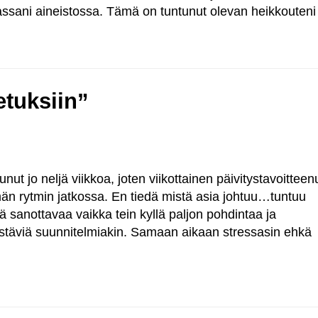
assani aineistossa. Tämä on tuntunut olevan heikkouteni
etuksiin”
nut jo neljä viikkoa, joten viikottainen päivitystavoitteen
ämän rytmin jatkossa. En tiedä mistä asia johtuu…tuntuu
sää sanottavaa vaikka tein kyllä paljon pohdintaa ja
distäviä suunnitelmiakin. Samaan aikaan stressasin ehkä