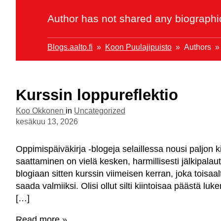
Author has not shared any biographic
Blogs.aalto.fi
Koon Puulajipuisto
Authors
Kurssin loppureflektio
Koo Okkonen
in
Uncategorized
kesäkuu 13, 2026
Oppimispäiväkirja -blogeja selaillessa nousi paljon k
saattaminen on vielä kesken, harmillisesti jälkipalau
blogiaan sitten kurssin viimeisen kerran, joka toisaa
saada valmiiksi. Olisi ollut silti kiintoisaa päästä lu
[…]
Read more »