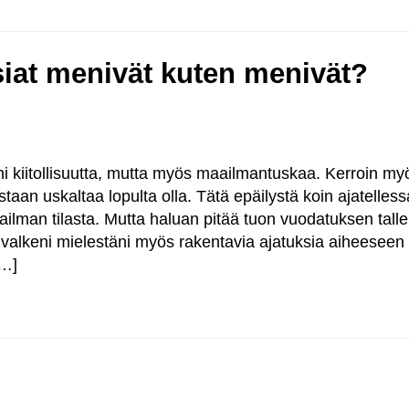
asiat menivät kuten menivät?
i kiitollisuutta, mutta myös maailmantuskaa. Kerroin my
taan uskaltaa lopulta olla. Tätä epäilystä koin ajatelless
lman tilasta. Mutta haluan pitää tuon vuodatuksen tallel
 valkeni mielestäni myös rakentavia ajatuksia aiheeseen
[…]