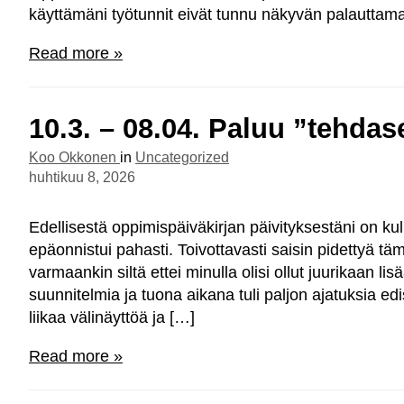
käyttämäni työtunnit eivät tunnu näkyvän palauttam
Read more »
10.3. – 08.04. Paluu ”tehdas
Koo Okkonen
in
Uncategorized
huhtikuu 8, 2026
Edellisestä oppimispäiväkirjan päivityksestäni on kulu
epäonnistui pahasti. Toivottavasti saisin pidettyä t
varmaankin siltä ettei minulla olisi ollut juurikaan li
suunnitelmia ja tuona aikana tuli paljon ajatuksia e
liikaa välinäyttöä ja […]
Read more »