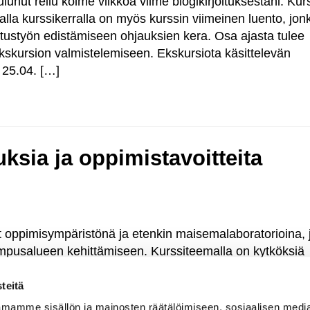
ulunut reilu kolme viikkoa viime blogikirjoituksestani. Kur
valla kurssikerralla on myös kurssin viimeinen luento, jon
tustyön edistämiseen ohjauksien kera. Osa ajasta tulee
skursion valmistelemiseen. Ekskursiota käsittelevän
a 25.04. […]
uksia ja oppimistavoitteita
oppimisympäristönä ja etenkin maisemalaboratorioina, 
pusalueen kehittämiseen. Kurssiteemalla on kytköksiä
ennellyt puita kartoittaen ja tietopankkia luoden,
rkkitehtuurin opintojen tuomalla osaamisellani. Tämän
teitä
män tai vähemmän hukattu potentiaali on noussut
mamme sisällön ja mainosten räätälöimiseen, sosiaalisen medi