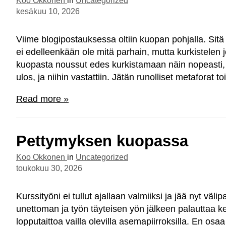
Koo Okkonen
in
Uncategorized
kesäkuu 10, 2026
Viime blogipostauksessa oltiin kuopan pohjalla. Sitä 
ei edelleenkään ole mitä parhain, mutta kurkistelen j
kuopasta noussut edes kurkistamaan näin nopeasti, m
ulos, ja niihin vastattiin. Jätän runolliset metaforat 
Read more »
Pettymyksen kuopassa
Koo Okkonen
in
Uncategorized
toukokuu 30, 2026
Kurssityöni ei tullut ajallaan valmiiksi ja jää nyt v
unettoman ja työn täyteisen yön jälkeen palauttaa kes
lopputaittoa vailla olevilla asemapiirroksilla. En os