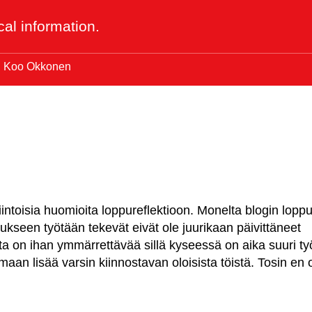
al information.
Koo Okkonen
iintoisia huomioita loppureflektioon. Monelta blogin lopp
tukseen työtään tekevät eivät ole juurikaan päivittäneet
lta on ihan ymmärrettävää sillä kyseessä on aika suuri ty
kemaan lisää varsin kiinnostavan oloisista töistä. Tosin en 