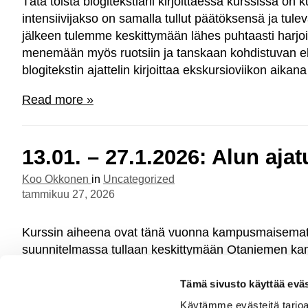
Tätä toista blogitekstiäni kirjoittaessa kurssissa on k
intensiivijakso on samalla tullut päätöksensä ja tule
jälkeen tulemme keskittymään lähes puhtaasti harjoi
menemään myös ruotsiin ja tanskaan kohdistuvan ek
blogitekstin ajattelin kirjoittaa ekskursioviikon aikan
Read more »
13.01. – 27.1.2026: Alun ajat
Koo Okkonen
in
Uncategorized
tammikuu 27, 2026
Kurssin aiheena ovat tänä vuonna kampusmaisemat 
suunnitelmassa tullaan keskittymään Otaniemen kam
Otaniemen Arboretum projektiin, jossa olen itse työsk
puutarhurin koulutuksen ja tähänastisten maisema-a
Tämä sivusto käyttää eväs
kartoitustyön aikana Otaniemen kampusalueen enem
Käytämme evästeitä tarjoa