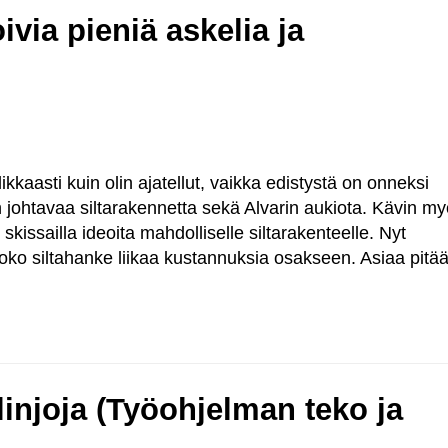
via pieniä askelia ja
kkaasti kuin olin ajatellut, vaikka edistystä on onneksi
 johtavaa siltarakennetta sekä Alvarin aukiota. Kävin m
kissailla ideoita mahdolliselle siltarakenteelle. Nyt
oko siltahanke liikaa kustannuksia osakseen. Asiaa pitä
 linjoja (Työohjelman teko ja