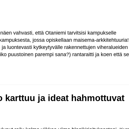
näen vahvasti, että Otaniemi tarvitsisi kampukselle
kampuksesta, jossa opiskellaan maisema-arkkitehtuuria!
ja luontevasti kytkeytyvälle rakennettujen viheralueiden
siko puustoinen parempi sana?) rantaraitti ja koen että s
o karttuu ja ideat hahmottuvat