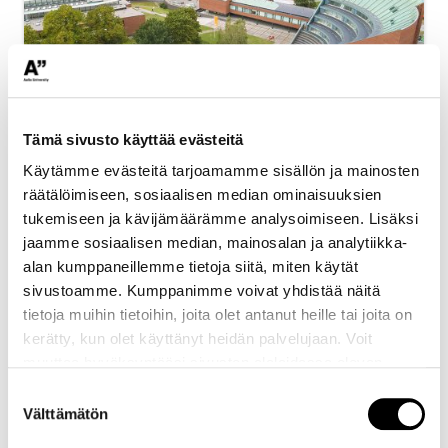
Inspiring Videos About Aalto University,
Tämä sivusto käyttää evästeitä
Helsinki and Espoo
Käytämme evästeitä tarjoamamme sisällön ja mainosten
räätälöimiseen, sosiaalisen median ominaisuuksien
tukemiseen ja kävijämäärämme analysoimiseen. Lisäksi
jaamme sosiaalisen median, mainosalan ja analytiikka-
alan kumppaneillemme tietoja siitä, miten käytät
sivustoamme. Kumppanimme voivat yhdistää näitä
tietoja muihin tietoihin, joita olet antanut heille tai joita on
kerätty, kun olet käyttänyt heidän palvelujaan. Voit
muuttaa hyväksyntääsi sivuston alalaidassa olevan
Evästeasetukset
- linkin kautta.
Suostumuksen
Välttämätön
valinta