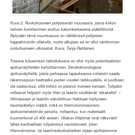
Kuva 2. Runkohuoneen pohjoisenän muurausta, jossa kirkon
holvien korottaminen erottuu kaksinkertaisena sidetiilirivinä.
Nykyään tämä muurisosuus on nähtävissä pohjoisen
kappelirivistön ullakolla, mutta alkujaan se on ollut vanhimman
runkohuoneen ulkoseinä. Kuva: Tanja Ratilainen
.
Toisena koluamisen tarkoituksena on ollut myös potentiaalisten
ajoitusnäytteiden kartoittaminen. Dendrokronologisia
ajoitusnäytteitä, joista parhaassa tapauksessa voitaisiin saada
rakennuspuun kaatoaika puolen vuoden tarkkuudella, ei juurikaan
ole saatavissa, sillä kirkko on palanut moneen kertaan. Tulipalot
nollaavat helposti myös tiilen ja laastin sisältämät “aikakellot” –
tiilimassaan ja laastiin sekoitettuun hiekkaan kertyneen
taustasäteilyn määrä, mikä on thermoluminesenssi-
ajoitusmenetelmän perusta, nollaantuu, kun materiaalit
kuumentuvat yli 400 asteen. Ullakon tiilipinnat ovat näkyvästi
lähes kauttaaltaan tulipaloissa vaurioituneet, joten
tiilenvalmistus- tai laastinsekoitushetken sijaan ajoittaisimme