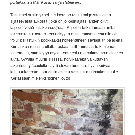
portaikon sisällä. Kuva: Tanja Ratilainen.
Toistaiseksi yllätyksellisin löytö on tornin pohjoisseinässä
sijaitsevasta aukosta, joka on jo keskiajalta lähtien ollut
kappelirivistön ullakon suojissa. Kiipesin tarkistamaan, mitä
rakenteita aukosta oikein näkyy ja ensimmäisenä reunalla ollut
“roju” paljastuikin kookkaaksi nokeentuneen saviastian palaseksi.
Kun aukon reunalla ollutta roskaa ja tiilimurenaa tutki hieman
tarkemmin, siitä löytyi myös kymmenkunta palamatonta eläimen
luuta. Syvällä muurin sisässä, holvikaarelta vaikuttavan
rakenteen yläpuolella näytti olevan tummaa, hyvin kuivaa
kulttuurikerrosta, jota oli ilmeisesti varissut muuriaukon suulle.
Kerrassaan mielenkiintoinen löytö!