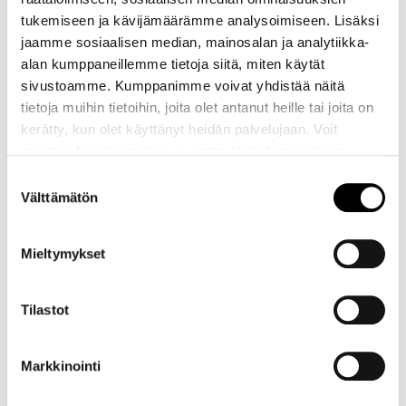
tukemiseen ja kävijämäärämme analysoimiseen. Lisäksi
jaamme sosiaalisen median, mainosalan ja analytiikka-
alan kumppaneillemme tietoja siitä, miten käytät
sivustoamme. Kumppanimme voivat yhdistää näitä
tietoja muihin tietoihin, joita olet antanut heille tai joita on
kerätty, kun olet käyttänyt heidän palvelujaan. Voit
muuttaa hyväksyntääsi sivuston alalaidassa olevan
Evästeasetukset
- linkin kautta.
Suostumuksen
Välttämätön
valinta
Mieltymykset
Kuva 3. Länsitornin porraskäytävän 1827 palossa sulaneita tiiliä.
Kuva: Tanja Ratilainen.
Tilastot
Markkinointi