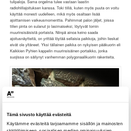
tulipaloja. Sama ongelma tulee vastaan laastin
radiohiiliajoituksen kanssa. Toki tiiliä, kuten myös puuta on voitu
käyttää monesti uudelleen, mikä myös osaltaan lisää
ajoittamisen vaikeusmomenttia. Pahimmat palon jäljet, joissa
tiilen pinta on sulanut jo lasimaiseksi, löytyvät tornin
muurinsisäisistä portaista. Niinpä ainoa keino saada
ajoitusnäytteitä, on yrittää löytää sellaisia paikkoja, joihin lieskat
eivät ole yltäneet. Yksi tällainen paikka on nykyisen pääkuorin eli
Kaikkien Pyhien kappelin muurinsisäinen portaikko, jonka
suojissa on säilynyt vanhemman polygonaalikuorin rakenteita.
Tämä sivusto käyttää evästeitä
Käytämme evästeitä tarjoamamme sisällön ja mainosten
räätälöimiseen, sosiaalisen median ominaisuuksien