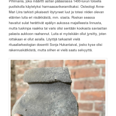
Pihlmania, joka määritti astian pääasiassa 1400-luvun toisella
puoliskolla käytetyksi harmaasavikeramiikaksi. Osteologi Anne-
Mari Liira tarkisti pikaisesti löytyneet luut ja totesi niiden olevan
eläinten luita eri nisäkkäistä, mm. siasta. Roskan seassa
havaitut sulat herättivät epäilyn aukossa majailleesta linnusta,
mutta tuskinpa naakka tai varis olisi sentään kookasta saviastian
palasta aukkoon raahannut. Luita ei myöskään ollut jyrsitty, joten
rottakaan ei ollut asialla. Löytöjä tarkasteli vielä
rituaaliarkeologian dosentti Sonja Hukantaival, josko kyse olisi
rakennuskätköstä, mutta siihen ei vielä saatu selvyyttä.