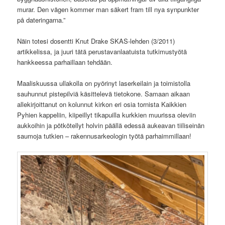
murar. Den vägen kommer man säkert fram till nya synpunkter
på dateringarna.”
Näin totesi dosentti Knut Drake SKAS-lehden (3/2011)
artikkelissa, ja juuri tätä perustavanlaatuista tutkimustyötä
hankkeessa parhaillaan tehdään.
Maaliskuussa ullakolla on pyörinyt laserkeilain ja toimistolla
sauhunnut pistepilviä käsittelevä tietokone. Samaan aikaan
allekirjoittanut on kolunnut kirkon eri osia tornista Kaikkien
Pyhien kappeliin, kiipeillyt tikapuilla kurkkien muurissa oleviin
aukkoihin ja pötkötellyt holvin päällä edessä aukeavan tiiliseinän
saumoja tutkien – rakennusarkeologin työtä parhaimmillaan!