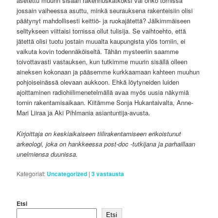
asetettu muurin sisään rakennuskätköksi vai onko tornissa
jossain vaiheessa asuttu, minkä seurauksena rakenteisiin olisi
päätynyt mahdollisesti keittiö- ja ruokajätettä? Jälkimmäiseen
selitykseen viittaisi tornissa ollut tulisija. Se vaihtoehto, että
jätettä olisi tuotu jostain muualta kaupungista ylös torniin, ei
vaikuta kovin todennäköiseltä. Tähän mysteeriin saamme
toivottavasti vastauksen, kun tutkimme muurin sisällä olleen
aineksen kokonaan ja pääsemme kurkkaamaan kahteen muuhun
pohjoiseinässä olevaan aukkoon. Ehkä löytyneiden luiden
ajoittaminen radiohiilimenetelmällä avaa myös uusia näkymiä
tornin rakentamisaikaan. Kiitämme Sonja Hukantaivalta, Anne-
Mari Liiraa ja Aki Pihlmania asiantuntija-avusta.
Kirjoittaja on keskiaikaiseen tiilirakentamiseen erikoistunut
arkeologi, joka on hankkeessa post-doc -tutkijana ja parhaillaan
unelmiensa duunissa.
Kategoriat:
Uncategorized
|
3
vastausta
Etsi
Etsi