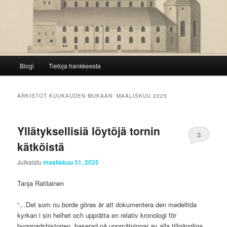
Päävalikko
Blogi
Tietoja hankkeesta
ARKISTOT KUUKAUDEN MUKAAN:
MAALISKUU 2025
Yllätyksellisiä löytöjä tornin
3
kätköistä
Julkaistu
maaliskuu 31, 2025
Tanja Ratilainen
“…Det som nu borde göras är att dokumentera den medeltida
kyrkan i sin helhet och upprätta en relativ kronologi för
byggnadshistorien, baserad på uppmätningar av alla tillgängliga