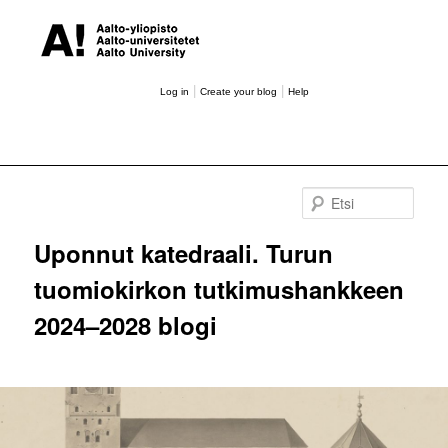
|
|
Log in
Create your blog
Help
Etsi
Uponnut katedraali. Turun
tuomiokirkon tutkimushankkeen
2024–2028 blogi