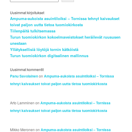
Uusimmat kirjoitukset
Ampuma-aukoista asuintiloiksi – Tornissa tehnyt kaivaukset
toivat paljon uutta tietoa tuomiokirkosta
Tiilenpäitä tulkitsemassa
Turun tuomiokirkon kokoelmaveistokset heräilevät ruususen
unestaan
Yllätyksellisiä löytöjä tornin kätköistä
Turun tuomiokirkon digitaalinen mallinnus
Uusimmat kommentit
Panu Savolainen
on
Ampuma-aukoista asuintiloiksi – Tornissa
tehnyt kaivaukset toivat paljon uutta tietoa tuomiokirkosta
Arto Lamminen
on
Ampuma-aukoista asuintiloiksi – Tornissa
tehnyt kaivaukset toivat paljon uutta tietoa tuomiokirkosta
Mikko Meronen
on
Ampuma-aukoista asuintiloiksi – Tornissa