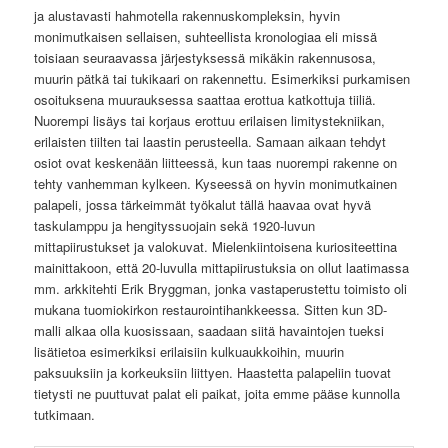
ja alustavasti hahmotella rakennuskompleksin, hyvin
monimutkaisen sellaisen, suhteellista kronologiaa eli missä
toisiaan seuraavassa järjestyksessä mikäkin rakennusosa,
muurin pätkä tai tukikaari on rakennettu. Esimerkiksi purkamisen
osoituksena muurauksessa saattaa erottua katkottuja tiiliä.
Nuorempi lisäys tai korjaus erottuu erilaisen limitystekniikan,
erilaisten tiilten tai laastin perusteella. Samaan aikaan tehdyt
osiot ovat keskenään liitteessä, kun taas nuorempi rakenne on
tehty vanhemman kylkeen. Kyseessä on hyvin monimutkainen
palapeli, jossa tärkeimmät työkalut tällä haavaa ovat hyvä
taskulamppu ja hengityssuojain sekä 1920-luvun
mittapiirustukset ja valokuvat. Mielenkiintoisena kuriositeettina
mainittakoon, että 20-luvulla mittapiirustuksia on ollut laatimassa
mm. arkkitehti Erik Bryggman, jonka vastaperustettu toimisto oli
mukana tuomiokirkon restaurointihankkeessa. Sitten kun 3D-
malli alkaa olla kuosissaan, saadaan siitä havaintojen tueksi
lisätietoa esimerkiksi erilaisiin kulkuaukkoihin, muurin
paksuuksiin ja korkeuksiin liittyen. Haastetta palapeliin tuovat
tietysti ne puuttuvat palat eli paikat, joita emme pääse kunnolla
tutkimaan.