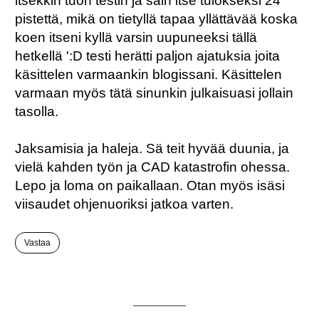
itsekkin tuon testin ja sain itse tulokseksi 24
pistettä, mikä on tietyllä tapaa yllättävää koska
koen itseni kyllä varsin uupuneeksi tällä
hetkellä ':D testi herätti paljon ajatuksia joita
käsittelen varmaankin blogissani. Käsittelen
varmaan myös tätä sinunkin julkaisuasi jollain
tasolla.
Jaksamisia ja haleja. Sä teit hyvää duunia, ja
vielä kahden työn ja CAD katastrofin ohessa.
Lepo ja loma on paikallaan. Otan myös isäsi
viisaudet ohjenuoriksi jatkoa varten.
Vastaa