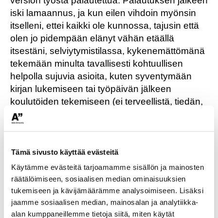
version työstä palautettua. Palautuksen jälkeen
iski lamaannus, ja kun eilen vihdoin myönsin
itselleni, ettei kaikki ole kunnossa, tajusin että
olen jo pidempään elänyt vähän etäällä
itsestäni, selviytymistilassa, kykenemättömänä
tekemään minulta tavallisesti kohtuullisen
helpolla sujuvia asioita, kuten syventymään
kirjan lukemiseen tai työpäivän jälkeen
koulutöiden tekemiseen (ei terveellistä, tiedän,
mutta kuten Kookin kirjoitti, taloudellisesti ei ole
muita vaihtoehtoja tilanteessa, jossa kaikki
kallistuu koko ajan ja rakennusalan työpaikat
ovat kulmakiven alla). Levätä pitää, mutta pitää
Tämä sivusto käyttää evästeitä
myös tehdä töitä, kursseja, töitä ja valmistua
Käytämme evästeitä tarjoamamme sisällön ja mainosten
kohtuullisessa ajassa.
räätälöimiseen, sosiaalisen median ominaisuuksien
tukemiseen ja kävijämäärämme analysoimiseen. Lisäksi
Siitä puheen ollen, on parasta käydä unille että
jaamme sosiaalisen median, mainosalan ja analytiikka-
alan kumppaneillemme tietoja siitä, miten käytät
jaksaa aamulla toimistolle. Kiitän maisema-