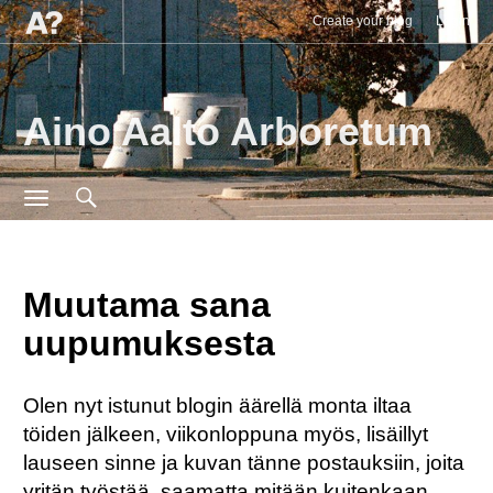
Create your blog
Login
Aino Aalto Arboretum
Search
Search
Toggle
navigation
for:
Muutama sana
uupumuksesta
Olen nyt istunut blogin äärellä monta iltaa
töiden jälkeen, viikonloppuna myös, lisäillyt
lauseen sinne ja kuvan tänne postauksiin, joita
yritän työstää, saamatta mitään kuitenkaan