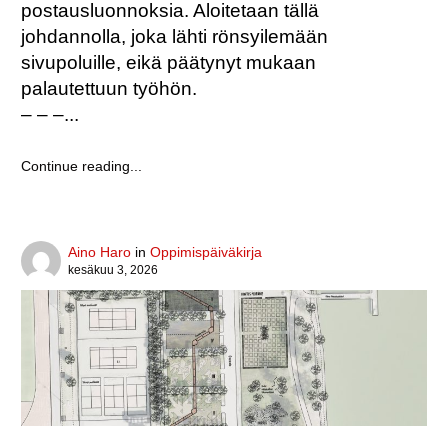
postausluonnoksia. Aloitetaan tällä
johdannolla, joka lähti rönsyilemään
sivupoluille, eikä päätynyt mukaan
palautettuun työhön.
– – –
Ajelulla
Continue reading...
kaupungin
laitamilla
Author
Aino Haro
in
Oppimispäiväkirja
Posted
kesäkuu 3, 2026
on