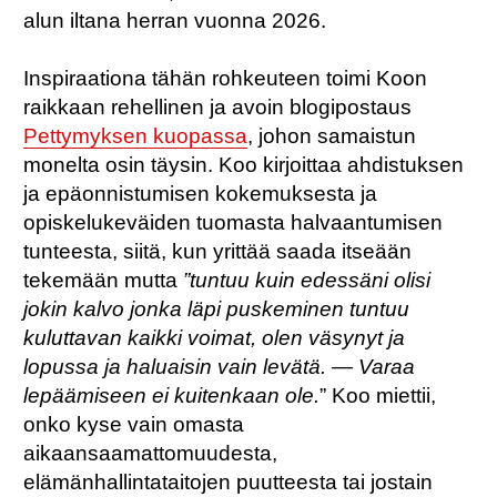
alun iltana herran vuonna 2026.
Inspiraationa tähän rohkeuteen toimi Koon
raikkaan rehellinen ja avoin blogipostaus
Pettymyksen kuopassa
, johon samaistun
monelta osin täysin. Koo kirjoittaa ahdistuksen
ja epäonnistumisen kokemuksesta ja
opiskelukeväiden tuomasta halvaantumisen
tunteesta, siitä, kun yrittää saada itseään
tekemään mutta
”tuntuu kuin edessäni olisi
jokin kalvo jonka läpi puskeminen tuntuu
kuluttavan kaikki voimat, olen väsynyt ja
lopussa ja haluaisin vain levätä. — Varaa
lepäämiseen ei kuitenkaan ole.
” Koo miettii,
onko kyse vain omasta
aikaansaamattomuudesta,
elämänhallintataitojen puutteesta tai jostain